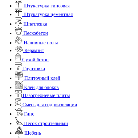
Штукатурка гипсовая
Штукатурка цементная
Шпатлевка
Пескобетон
Наливные полы
Керамзит
Сухой бетон
Грунтовка
Плиточный клей
Клей для блоков
Пазогребневые плиты
Смесь для гидроизоляции
Гипс
Песок строительный
Щебень