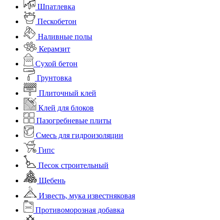
Шпатлевка
Пескобетон
Наливные полы
Керамзит
Сухой бетон
Грунтовка
Плиточный клей
Клей для блоков
Пазогребневые плиты
Смесь для гидроизоляции
Гипс
Песок строительный
Щебень
Известь, мука известняковая
Противоморозная добавка