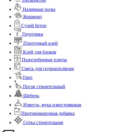
Пескобетон
Наливные полы
Керамзит
Сухой бетон
Грунтовка
Плиточный клей
Клей для блоков
Пазогребневые плиты
Смесь для гидроизоляции
Гипс
Песок строительный
Щебень
Известь, мука известняковая
Противоморозная добавка
Сетка строительная