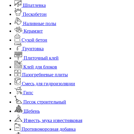
Шпатлевка
Пескобетон
Наливные полы
Керамзит
Сухой бетон
Грунтовка
Плиточный клей
Клей для блоков
Пазогребневые плиты
Смесь для гидроизоляции
Гипс
Песок строительный
Щебень
Известь, мука известняковая
Противоморозная добавка