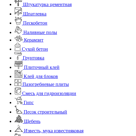
Штукатурка цементная
Шпатлевка
Пескобетон
Наливные полы
Керамзит
Сухой бетон
Грунтовка
Плиточный клей
Клей для блоков
Пазогребневые плиты
Смесь для гидроизоляции
Гипс
Песок строительный
Щебень
Известь, мука известняковая