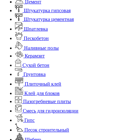
Цемент
Штукатурка гипсовая
Штукатурка цементная
Шпатлевка
Пескобетон
Наливные полы
Керамзит
Сухой бетон
Грунтовка
Плиточный клей
Клей для блоков
Пазогребневые плиты
Смесь для гидроизоляции
Гипс
Песок строительный
Щебень