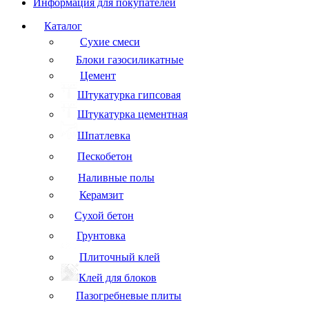
Информация для покупателей
Каталог
Сухие смеси
Блоки газосиликатные
Цемент
Штукатурка гипсовая
Штукатурка цементная
Шпатлевка
Пескобетон
Наливные полы
Керамзит
Сухой бетон
Грунтовка
Плиточный клей
Клей для блоков
Пазогребневые плиты