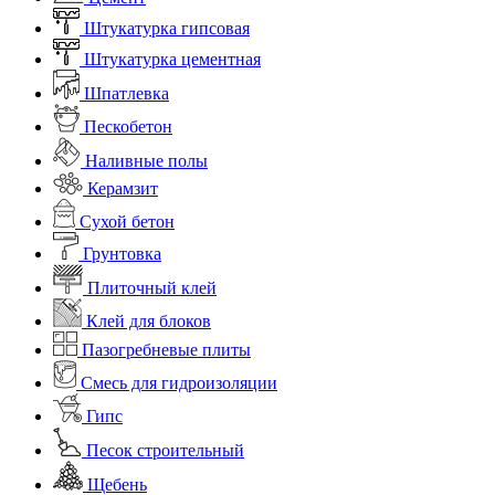
Штукатурка гипсовая
Штукатурка цементная
Шпатлевка
Пескобетон
Наливные полы
Керамзит
Сухой бетон
Грунтовка
Плиточный клей
Клей для блоков
Пазогребневые плиты
Смесь для гидроизоляции
Гипс
Песок строительный
Щебень