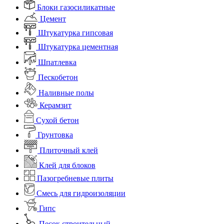
Блоки газосиликатные
Цемент
Штукатурка гипсовая
Штукатурка цементная
Шпатлевка
Пескобетон
Наливные полы
Керамзит
Сухой бетон
Грунтовка
Плиточный клей
Клей для блоков
Пазогребневые плиты
Смесь для гидроизоляции
Гипс
Песок строительный