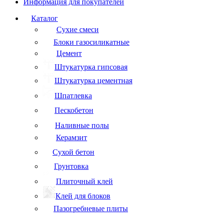
Информация для покупателей
Каталог
Сухие смеси
Блоки газосиликатные
Цемент
Штукатурка гипсовая
Штукатурка цементная
Шпатлевка
Пескобетон
Наливные полы
Керамзит
Сухой бетон
Грунтовка
Плиточный клей
Клей для блоков
Пазогребневые плиты