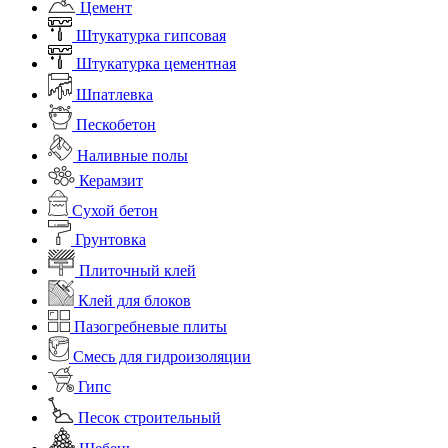
Цемент
Штукатурка гипсовая
Штукатурка цементная
Шпатлевка
Пескобетон
Наливные полы
Керамзит
Сухой бетон
Грунтовка
Плиточный клей
Клей для блоков
Пазогребневые плиты
Смесь для гидроизоляции
Гипс
Песок строительный