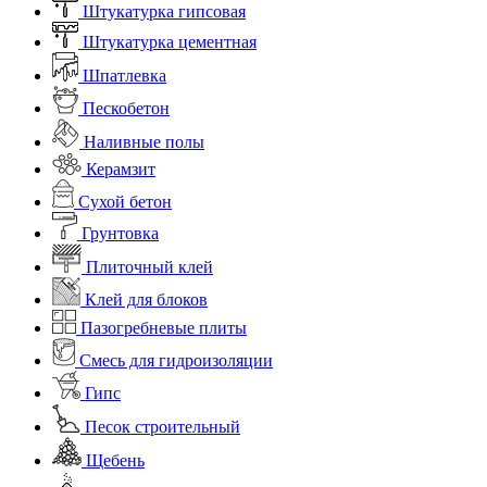
Штукатурка гипсовая
Штукатурка цементная
Шпатлевка
Пескобетон
Наливные полы
Керамзит
Сухой бетон
Грунтовка
Плиточный клей
Клей для блоков
Пазогребневые плиты
Смесь для гидроизоляции
Гипс
Песок строительный
Щебень