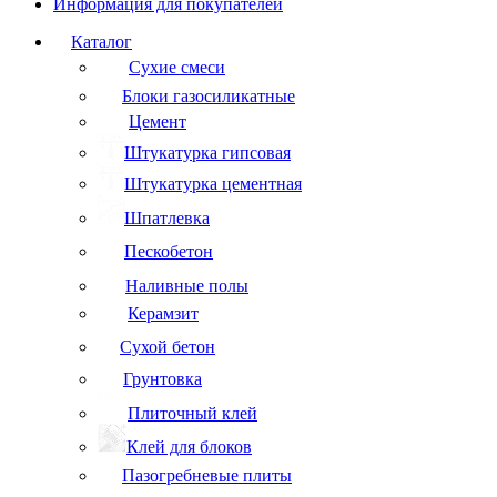
Информация для покупателей
Каталог
Сухие смеси
Блоки газосиликатные
Цемент
Штукатурка гипсовая
Штукатурка цементная
Шпатлевка
Пескобетон
Наливные полы
Керамзит
Сухой бетон
Грунтовка
Плиточный клей
Клей для блоков
Пазогребневые плиты