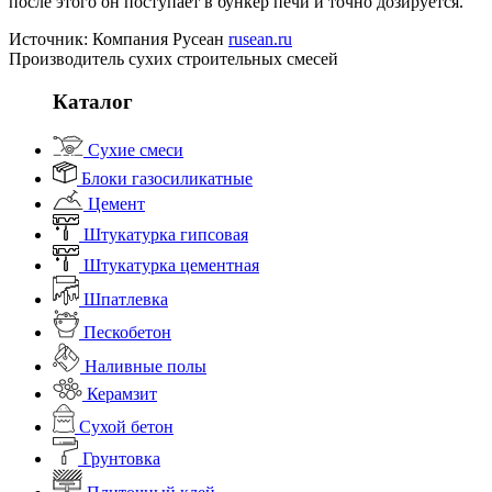
после этого он поступает в бункер печи и точно дозируется.
Источник: Компания Русеан
rusean.ru
Производитель сухих строительных смесей
Каталог
Сухие смеси
Блоки газосиликатные
Цемент
Штукатурка гипсовая
Штукатурка цементная
Шпатлевка
Пескобетон
Наливные полы
Керамзит
Сухой бетон
Грунтовка