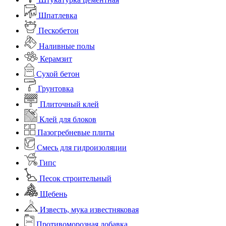
Шпатлевка
Пескобетон
Наливные полы
Керамзит
Сухой бетон
Грунтовка
Плиточный клей
Клей для блоков
Пазогребневые плиты
Смесь для гидроизоляции
Гипс
Песок строительный
Щебень
Известь, мука известняковая
Противоморозная добавка