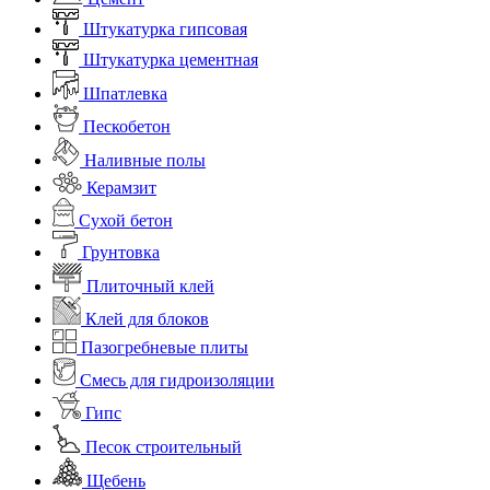
Штукатурка гипсовая
Штукатурка цементная
Шпатлевка
Пескобетон
Наливные полы
Керамзит
Сухой бетон
Грунтовка
Плиточный клей
Клей для блоков
Пазогребневые плиты
Смесь для гидроизоляции
Гипс
Песок строительный
Щебень