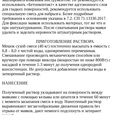
использовать «Бетонконтакт» в качестве адгезионного слоя
для гладких поверхностей, рекомендуется использовать
специальную смесь для набрызга. Более подробные
требования к основаниям указаны в 7.2. СП 71.13330.2017.
Для фиксации маяков использовать материал, тот же что и
при оштукатуривании. После схватывания раствора маяки
удалить и заделать неровности штукатурным раствором.
ПРИГОТОВЛЕНИЕ РАСТВОРА
Мешок сухой смеси (40 кг) постепенно высыпать в емкость с
6,8 – 8,0 л чистой воды, одновременно перемешивая.
Смешивание производить механическим способом или
вручную при помощи миксера (мощностью не ниже 800Вт) с
насадкой в течение 1-3 минут до получения однородной
консистенции. Не допускается добавление избытка воды в
затворенный раствор.
НАНЕСЕНИЕ
Полученный раствор укладывают на поверхность между
маяками с помощью кельмы или шпателя в течение 60 минут
с момента засыпания смеси в воду. Нанесенный раствор
выравнивают зигзагообразными движения правила без
отрыва от маяков, дают немного подсохнуть и затирают