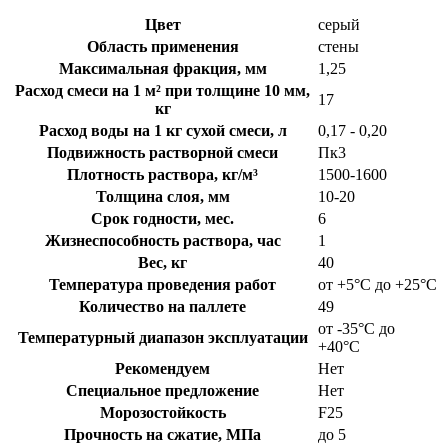
Цвет
серый
Область применения
стены
Максимальная фракция, мм
1,25
Расход смеси на 1 м² при толщине 10 мм,
17
кг
Расход воды на 1 кг сухой смеси, л
0,17 - 0,20
Подвижность растворной смеси
Пк3
Плотность раствора, кг/м³
1500-1600
Толщина слоя, мм
10-20
Срок годности, мес.
6
Жизнеспособность раствора, час
1
Вес, кг
40
Температура проведения работ
от +5°C до +25°C
Количество на паллете
49
от -35°C до
Температурный диапазон эксплуатации
+40°C
Рекомендуем
Нет
Специальное предложение
Нет
Морозостойкость
F25
Прочность на сжатие, МПа
до 5