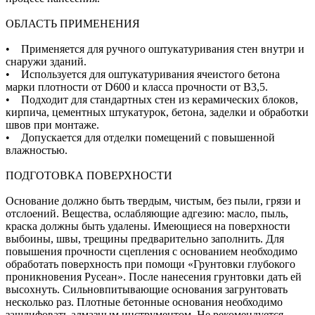
ОБЛАСТЬ ПРИМЕНЕНИЯ
• Применяется для ручного оштукатуривания стен внутри и
снаружи зданий.
• Используется для оштукатуривания ячеистого бетона
марки плотности от D600 и класса прочности от B3,5.
• Подходит для стандартных стен из керамических блоков,
кирпича, цементных штукатурок, бетона, заделки и обработки
швов при монтаже.
• Допускается для отделки помещений с повышенной
влажностью.
ПОДГОТОВКА ПОВЕРХНОСТИ
Основание должно быть твердым, чистым, без пыли, грязи и
отслоений. Вещества, ослабляющие адгезию: масло, пыль,
краска должны быть удалены. Имеющиеся на поверхности
выбоины, швы, трещины предварительно заполнить. Для
повышения прочности сцепления с основанием необходимо
обработать поверхность при помощи «Грунтовки глубокого
проникновения Русеан». После нанесения грунтовки дать ей
высохнуть. Сильновпитывающие основания загрунтовать
несколько раз. Плотные бетонные основания необходимо
зашлифовать алмазным инструментом. Не рекомендуется