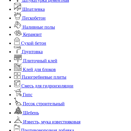
Штукатурка цементная
Шпатлевка
Пескобетон
Наливные полы
Керамзит
Сухой бетон
Грунтовка
Плиточный клей
Клей для блоков
Пазогребневые плиты
Смесь для гидроизоляции
Гипс
Песок строительный
Щебень
Известь, мука известняковая
Противоморозная добавка