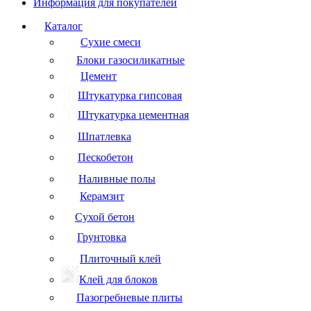
Информация для покупателей
Каталог
Сухие смеси
Блоки газосиликатные
Цемент
Штукатурка гипсовая
Штукатурка цементная
Шпатлевка
Пескобетон
Наливные полы
Керамзит
Сухой бетон
Грунтовка
Плиточный клей
Клей для блоков
Пазогребневые плиты