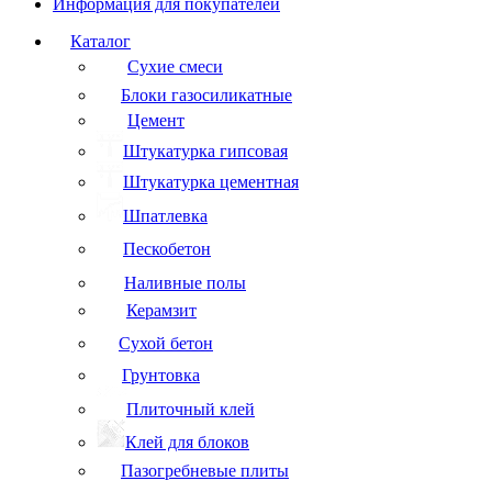
Информация для покупателей
Каталог
Сухие смеси
Блоки газосиликатные
Цемент
Штукатурка гипсовая
Штукатурка цементная
Шпатлевка
Пескобетон
Наливные полы
Керамзит
Сухой бетон
Грунтовка
Плиточный клей
Клей для блоков
Пазогребневые плиты