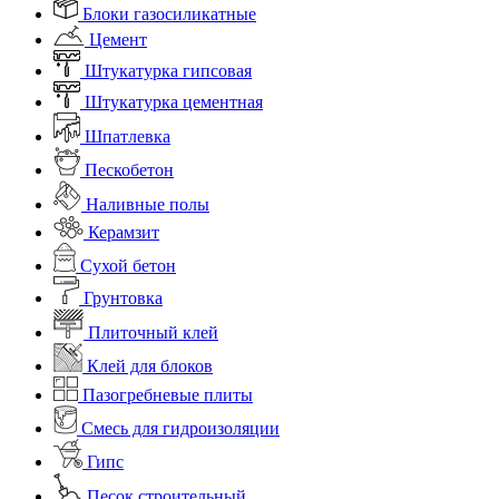
Блоки газосиликатные
Цемент
Штукатурка гипсовая
Штукатурка цементная
Шпатлевка
Пескобетон
Наливные полы
Керамзит
Сухой бетон
Грунтовка
Плиточный клей
Клей для блоков
Пазогребневые плиты
Смесь для гидроизоляции
Гипс
Песок строительный