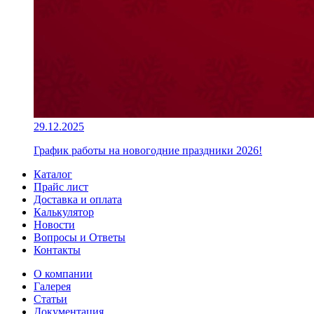
29.12.2025
График работы на новогодние праздники 2026!
Каталог
Прайс лист
Доставка и оплата
Калькулятор
Новости
Вопросы и Ответы
Контакты
О компании
Галерея
Статьи
Документация