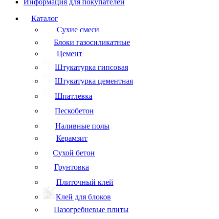
Информация для покупателей
Каталог
Сухие смеси
Блоки газосиликатные
Цемент
Штукатурка гипсовая
Штукатурка цементная
Шпатлевка
Пескобетон
Наливные полы
Керамзит
Сухой бетон
Грунтовка
Плиточный клей
Клей для блоков
Пазогребневые плиты