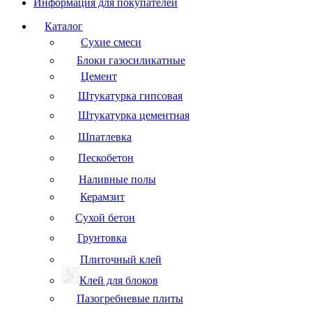
Информация для покупателей
Каталог
Сухие смеси
Блоки газосиликатные
Цемент
Штукатурка гипсовая
Штукатурка цементная
Шпатлевка
Пескобетон
Наливные полы
Керамзит
Сухой бетон
Грунтовка
Плиточный клей
Клей для блоков
Пазогребневые плиты