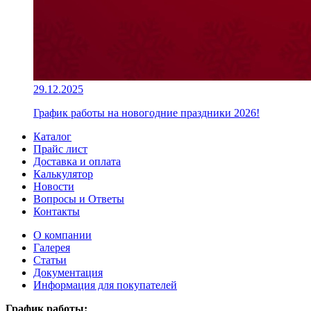
29.12.2025
График работы на новогодние праздники 2026!
Каталог
Прайс лист
Доставка и оплата
Калькулятор
Новости
Вопросы и Ответы
Контакты
О компании
Галерея
Статьи
Документация
Информация для покупателей
График работы: