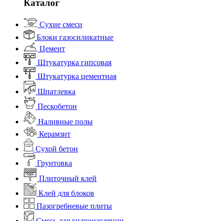
Каталог
Сухие смеси
Блоки газосиликатные
Цемент
Штукатурка гипсовая
Штукатурка цементная
Шпатлевка
Пескобетон
Наливные полы
Керамзит
Сухой бетон
Грунтовка
Плиточный клей
Клей для блоков
Пазогребневые плиты
Смесь для гидроизоляции