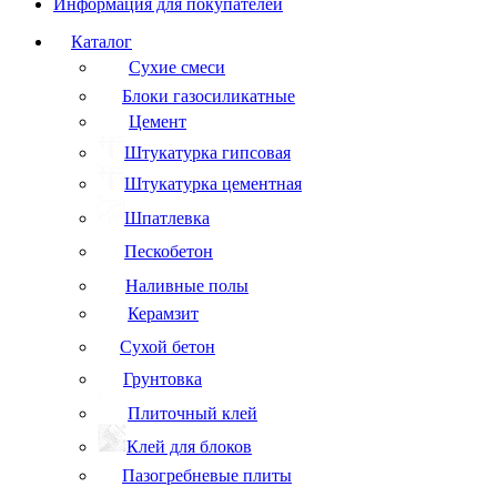
Информация для покупателей
Каталог
Сухие смеси
Блоки газосиликатные
Цемент
Штукатурка гипсовая
Штукатурка цементная
Шпатлевка
Пескобетон
Наливные полы
Керамзит
Сухой бетон
Грунтовка
Плиточный клей
Клей для блоков
Пазогребневые плиты