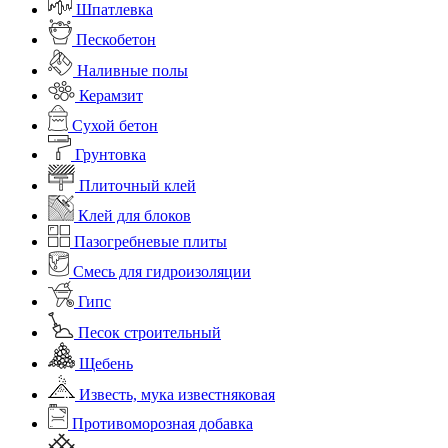
Шпатлевка
Пескобетон
Наливные полы
Керамзит
Сухой бетон
Грунтовка
Плиточный клей
Клей для блоков
Пазогребневые плиты
Смесь для гидроизоляции
Гипс
Песок строительный
Щебень
Известь, мука известняковая
Противоморозная добавка