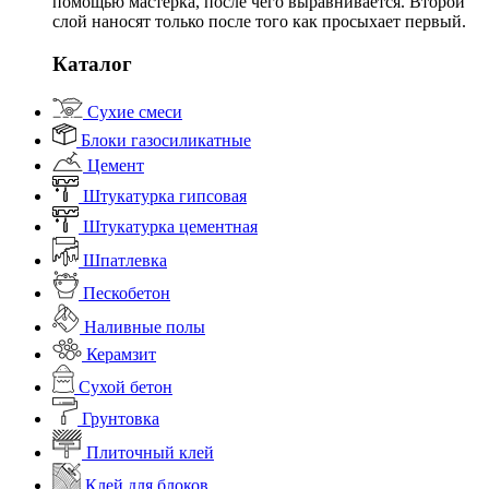
помощью мастерка, после чего выравнивается. Второй
слой наносят только после того как просыхает первый.
Каталог
Сухие смеси
Блоки газосиликатные
Цемент
Штукатурка гипсовая
Штукатурка цементная
Шпатлевка
Пескобетон
Наливные полы
Керамзит
Сухой бетон
Грунтовка
Плиточный клей
Клей для блоков