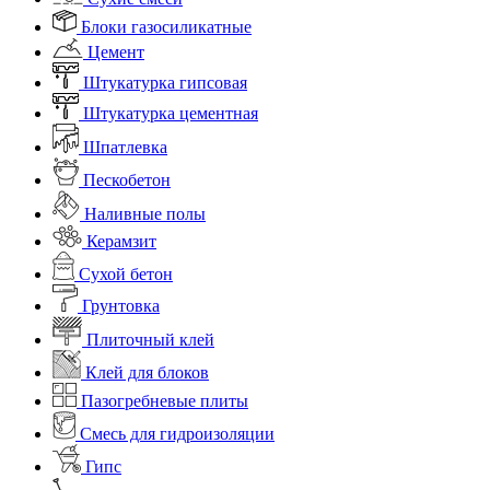
Блоки газосиликатные
Цемент
Штукатурка гипсовая
Штукатурка цементная
Шпатлевка
Пескобетон
Наливные полы
Керамзит
Сухой бетон
Грунтовка
Плиточный клей
Клей для блоков
Пазогребневые плиты
Смесь для гидроизоляции
Гипс