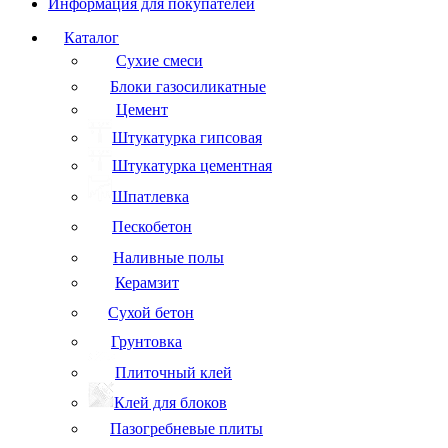
Информация для покупателей
Каталог
Сухие смеси
Блоки газосиликатные
Цемент
Штукатурка гипсовая
Штукатурка цементная
Шпатлевка
Пескобетон
Наливные полы
Керамзит
Сухой бетон
Грунтовка
Плиточный клей
Клей для блоков
Пазогребневые плиты