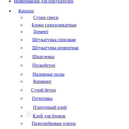
Информация для покупателей
Каталог
Сухие смеси
Блоки газосиликатные
Цемент
Штукатурка гипсовая
Штукатурка цементная
Шпатлевка
Пескобетон
Наливные полы
Керамзит
Сухой бетон
Грунтовка
Плиточный клей
Клей для блоков
Пазогребневые плиты