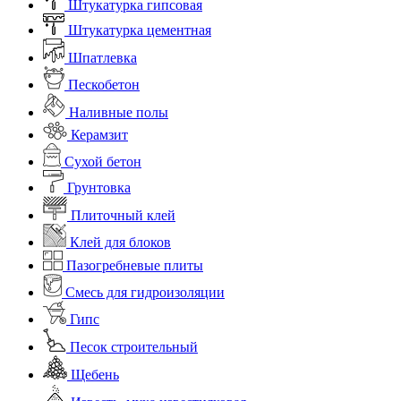
Штукатурка гипсовая
Штукатурка цементная
Шпатлевка
Пескобетон
Наливные полы
Керамзит
Сухой бетон
Грунтовка
Плиточный клей
Клей для блоков
Пазогребневые плиты
Смесь для гидроизоляции
Гипс
Песок строительный
Щебень