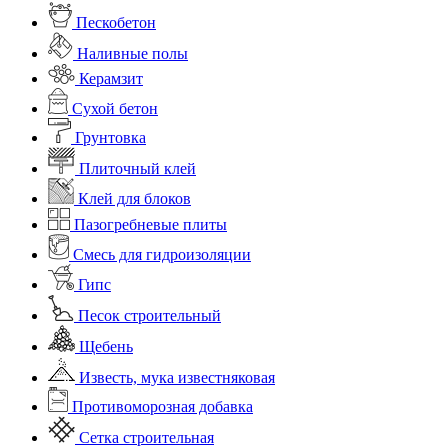
Пескобетон
Наливные полы
Керамзит
Сухой бетон
Грунтовка
Плиточный клей
Клей для блоков
Пазогребневые плиты
Смесь для гидроизоляции
Гипс
Песок строительный
Щебень
Известь, мука известняковая
Противоморозная добавка
Сетка строительная