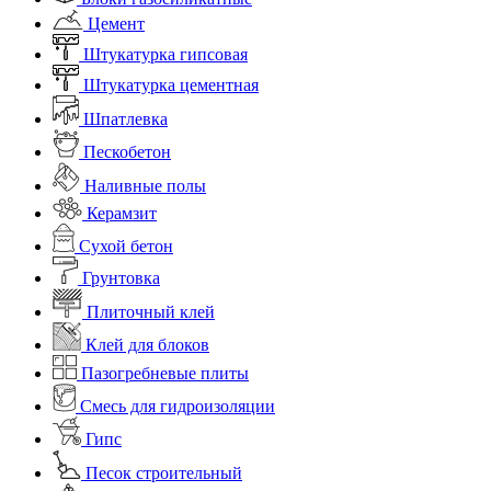
Цемент
Штукатурка гипсовая
Штукатурка цементная
Шпатлевка
Пескобетон
Наливные полы
Керамзит
Сухой бетон
Грунтовка
Плиточный клей
Клей для блоков
Пазогребневые плиты
Смесь для гидроизоляции
Гипс
Песок строительный