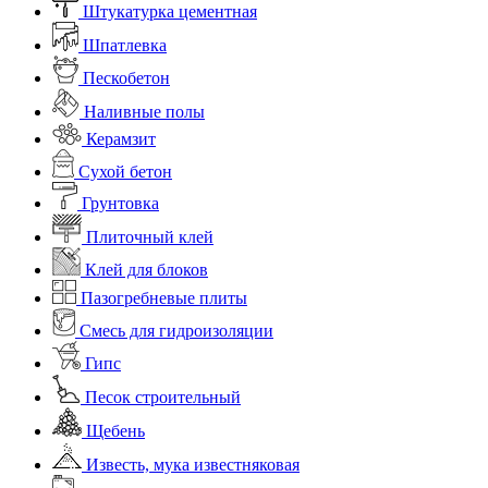
Штукатурка цементная
Шпатлевка
Пескобетон
Наливные полы
Керамзит
Сухой бетон
Грунтовка
Плиточный клей
Клей для блоков
Пазогребневые плиты
Смесь для гидроизоляции
Гипс
Песок строительный
Щебень
Известь, мука известняковая