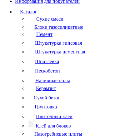
Информация для покупателей
Каталог
Сухие смеси
Блоки газосиликатные
Цемент
Штукатурка гипсовая
Штукатурка цементная
Шпатлевка
Пескобетон
Наливные полы
Керамзит
Сухой бетон
Грунтовка
Плиточный клей
Клей для блоков
Пазогребневые плиты