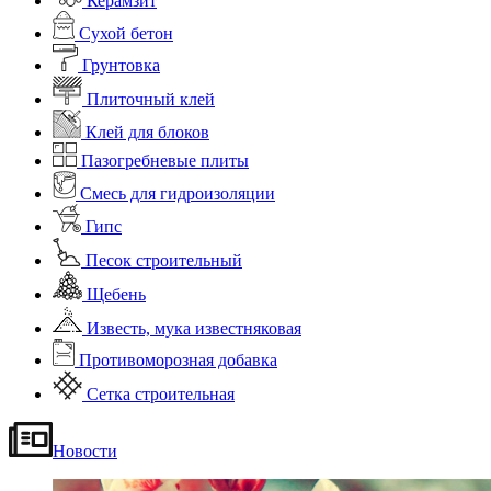
Керамзит
Сухой бетон
Грунтовка
Плиточный клей
Клей для блоков
Пазогребневые плиты
Смесь для гидроизоляции
Гипс
Песок строительный
Щебень
Известь, мука известняковая
Противоморозная добавка
Сетка строительная
Новости