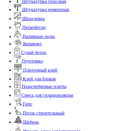
Штукатурка гипсовая
Штукатурка цементная
Шпатлевка
Пескобетон
Наливные полы
Керамзит
Сухой бетон
Грунтовка
Плиточный клей
Клей для блоков
Пазогребневые плиты
Смесь для гидроизоляции
Гипс
Песок строительный
Щебень