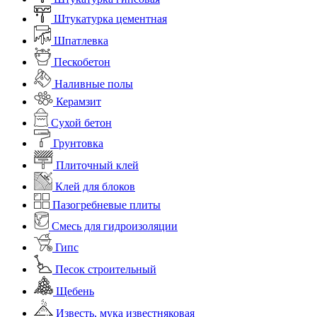
Штукатурка цементная
Шпатлевка
Пескобетон
Наливные полы
Керамзит
Сухой бетон
Грунтовка
Плиточный клей
Клей для блоков
Пазогребневые плиты
Смесь для гидроизоляции
Гипс
Песок строительный
Щебень
Известь, мука известняковая