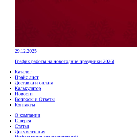
29.12.2025
График работы на новогодние праздники 2026!
Каталог
Прайс лист
Доставка и оплата
Калькулятор
Новости
Вопросы и Ответы
Контакты
О компании
Галерея
Статьи
Документация