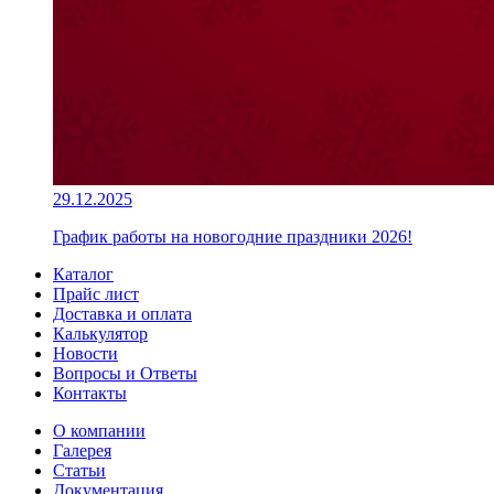
29.12.2025
График работы на новогодние праздники 2026!
Каталог
Прайс лист
Доставка и оплата
Калькулятор
Новости
Вопросы и Ответы
Контакты
О компании
Галерея
Статьи
Документация