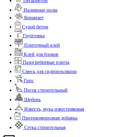
Пескобетон
Наливные полы
Керамзит
Сухой бетон
Грунтовка
Плиточный клей
Клей для блоков
Пазогребневые плиты
Смесь для гидроизоляции
Гипс
Песок строительный
Щебень
Известь, мука известняковая
Противоморозная добавка
Сетка строительная