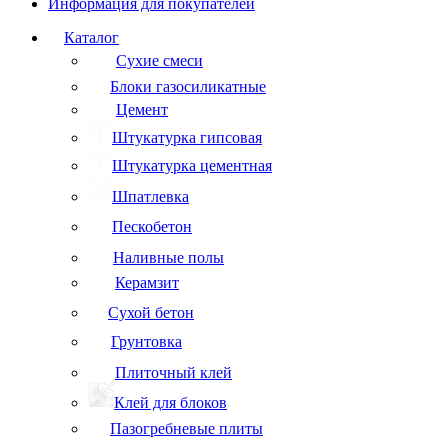
Информация для покупателей
Каталог
Сухие смеси
Блоки газосиликатные
Цемент
Штукатурка гипсовая
Штукатурка цементная
Шпатлевка
Пескобетон
Наливные полы
Керамзит
Сухой бетон
Грунтовка
Плиточный клей
Клей для блоков
Пазогребневые плиты