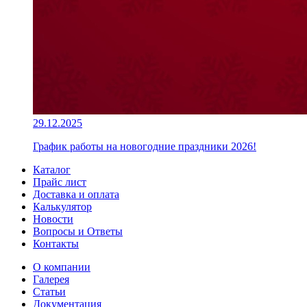
29.12.2025
График работы на новогодние праздники 2026!
Каталог
Прайс лист
Доставка и оплата
Калькулятор
Новости
Вопросы и Ответы
Контакты
О компании
Галерея
Статьи
Документация